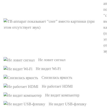
а
п
"с
в
к
(
э
от
зв
Не ловит сигнал
Не видит Wi-Fi
Снизилась яркость
Не работает HDMI
Не видит компьютер
Не видит USB-флешку